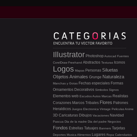
Illustrator
Photoshop
Autocad
Fuentes
Abstractos
Iconos
CorelDraw
Freehand
Texturas
Logos
Siluetas
Personas
Mapas
Objetos
Animales
Naturaleza
Grunge
Fechas especiales
Formas
Manchas y Gotas
Ornamentos
Decorativos
Simbolos
Signos
Elementos web
Realistas
Escudos
Autos
Marcas
Flores
Corazones
Marcos
Tribales
Patrones
Heraldicos
Juegos
Electronica
Vintage
Peliculas
Anime
3D
Caricaturas
Dibujos
Navidad
Vacaciones
Pascua
Dia de la madre
Dia del padre
Negocios
Fondos
Estrellas
Tatuajes
Tarjetas
Banners
Lugares
Deportes
Musica
Alimentos
Ropa
Calendarios