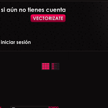
N
FONDO