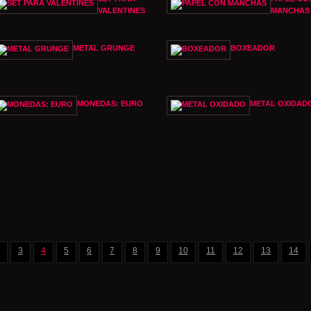
VALENTINES
MANCHAS
METAL GRUNGE
BOXEADOR
MONEDAS: EURO
METAL OXIDAD
3
4
5
6
7
8
9
10
11
12
13
14