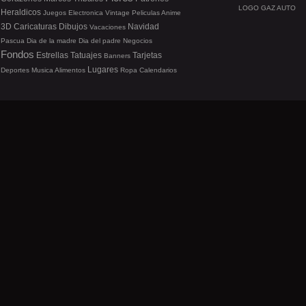
LOGO GAZ AUTO
Heraldicos
Juegos
Electronica
Vintage
Peliculas
Anime
3D
Caricaturas
Dibujos
Navidad
Vacaciones
Pascua
Dia de la madre
Dia del padre
Negocios
Fondos
Estrellas
Tatuajes
Tarjetas
Banners
Lugares
Deportes
Musica
Alimentos
Ropa
Calendarios