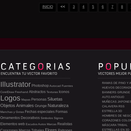
<<
INICIO
3
4
5
6
7
8
Illustrator
RAMAS DE PINO Y 
Photoshop
Autocad
Fuentes
HUEVOS DECORAD
Abstractos
Iconos
CorelDraw
Freehand
Texturas
BANNERS GRUNGE
Logos
AUTO ANTIGUO
Siluetas
Personas
Mapas
MUÑECAS JAPONE
Objetos
Animales
Naturaleza
Grunge
CALAVERA RSS
ESTRELLA 3D
Fechas especiales
Formas
Manchas y Gotas
HOMBRES DE NEG
Ornamentos
Decorativos
Simbolos
Signos
CORAZONES COLO
Elementos web
Realistas
Escudos
Autos
Marcas
MÁSCARA TRIBAL
Flores
ESTRELLAS EN 3D
Corazones
Marcos
Tribales
Patrones