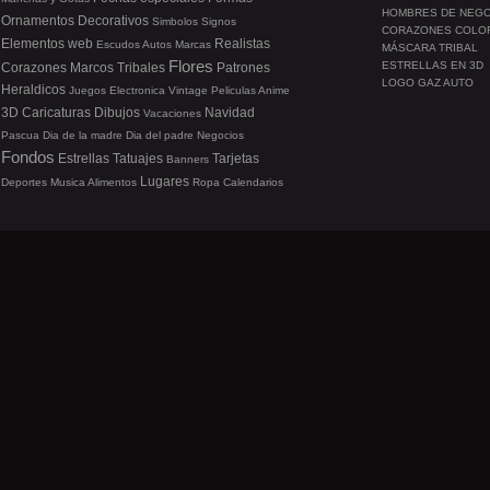
HOMBRES DE NEG
Ornamentos
Decorativos
Simbolos
Signos
CORAZONES COLO
Elementos web
Realistas
Escudos
Autos
Marcas
MÁSCARA TRIBAL
Flores
ESTRELLAS EN 3D
Corazones
Marcos
Tribales
Patrones
LOGO GAZ AUTO
Heraldicos
Juegos
Electronica
Vintage
Peliculas
Anime
3D
Caricaturas
Dibujos
Navidad
Vacaciones
Pascua
Dia de la madre
Dia del padre
Negocios
Fondos
Estrellas
Tatuajes
Tarjetas
Banners
Lugares
Deportes
Musica
Alimentos
Ropa
Calendarios