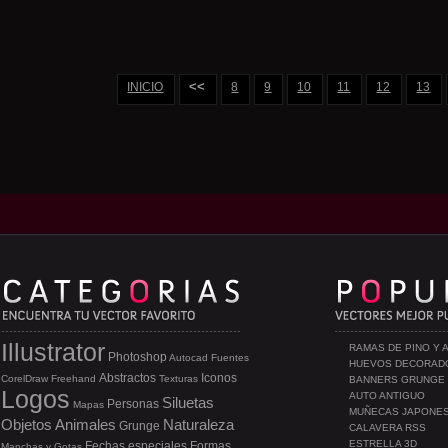
<<
INICIO
8
9
10
11
12
13
Illustrator
RAMAS DE PINO Y 
Photoshop
Autocad
Fuentes
HUEVOS DECORAD
Abstractos
Iconos
CorelDraw
Freehand
Texturas
BANNERS GRUNGE
Logos
AUTO ANTIGUO
Siluetas
Personas
Mapas
MUÑECAS JAPONE
Objetos
Animales
Naturaleza
Grunge
CALAVERA RSS
ESTRELLA 3D
Fechas especiales
Formas
Manchas y Gotas