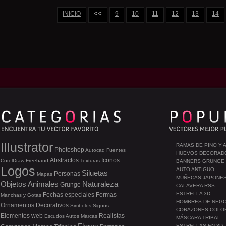
<<
INICIO
9
10
11
12
13
14
Illustrator
RAMAS DE PINO Y 
Photoshop
Autocad
Fuentes
HUEVOS DECORAD
Abstractos
Iconos
CorelDraw
Freehand
Texturas
BANNERS GRUNGE
Logos
AUTO ANTIGUO
Siluetas
Personas
Mapas
MUÑECAS JAPONE
Objetos
Animales
Naturaleza
Grunge
CALAVERA RSS
ESTRELLA 3D
Fechas especiales
Formas
Manchas y Gotas
HOMBRES DE NEG
Ornamentos
Decorativos
Simbolos
Signos
CORAZONES COLO
Elementos web
Realistas
Escudos
Autos
Marcas
MÁSCARA TRIBAL
ESTRELLAS EN 3D