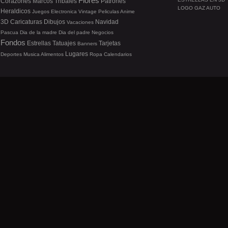
Flores
Corazones
Marcos
Tribales
Patrones
LOGO GAZ AUTO
Heraldicos
Juegos
Electronica
Vintage
Peliculas
Anime
3D
Caricaturas
Dibujos
Navidad
Vacaciones
Pascua
Dia de la madre
Dia del padre
Negocios
Fondos
Estrellas
Tatuajes
Tarjetas
Banners
Lugares
Deportes
Musica
Alimentos
Ropa
Calendarios