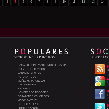
3
4
5
6
7
8
9
10
11
12
13
14
RAMAS DE PINO Y ADORNOS DE NAVIDAD
S
HUEVOS DECORADOS
R
BANNERS GRUNGE
AUTO ANTIGUO
A
MUÑECAS JAPONESAS
I
CALAVERA RSS
ESTRELLA 3D
H
HOMBRES DE NEGOCIOS
I
CORAZONES COLORIDOS
MÁSCARA TRIBAL
ESTRELLAS EN 3D
S
LOGO GAZ AUTO