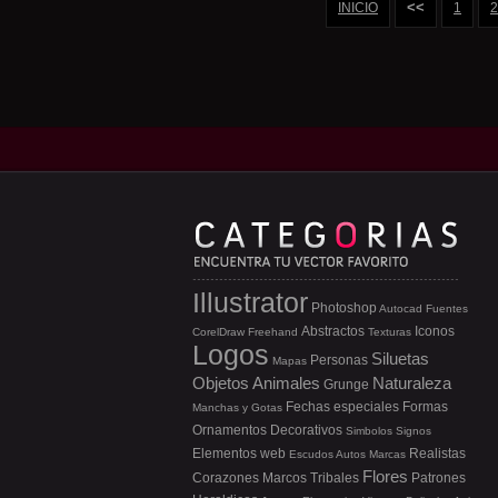
<<
INICIO
1
2
Illustrator
Photoshop
Autocad
Fuentes
Abstractos
Iconos
CorelDraw
Freehand
Texturas
Logos
Siluetas
Personas
Mapas
Objetos
Animales
Naturaleza
Grunge
Fechas especiales
Formas
Manchas y Gotas
Ornamentos
Decorativos
Simbolos
Signos
Elementos web
Realistas
Escudos
Autos
Marcas
Flores
Corazones
Marcos
Tribales
Patrones