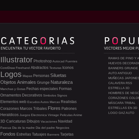
Illustrator
RAMAS DE PINO Y 
Photoshop
Autocad
Fuentes
HUEVOS DECORAD
Abstractos
Iconos
CorelDraw
Freehand
Texturas
BANNERS GRUNGE
Logos
AUTO ANTIGUO
Siluetas
Personas
Mapas
MUÑECAS JAPONE
Objetos
Animales
Naturaleza
Grunge
CALAVERA RSS
ESTRELLA 3D
Fechas especiales
Formas
Manchas y Gotas
HOMBRES DE NEG
Ornamentos
Decorativos
Simbolos
Signos
CORAZONES COLO
Elementos web
Realistas
Escudos
Autos
Marcas
MÁSCARA TRIBAL
Flores
ESTRELLAS EN 3D
Corazones
Marcos
Tribales
Patrones
LOGO GAZ AUTO
Heraldicos
Juegos
Electronica
Vintage
Peliculas
Anime
3D
Caricaturas
Dibujos
Navidad
Vacaciones
Pascua
Dia de la madre
Dia del padre
Negocios
Fondos
Estrellas
Tatuajes
Tarjetas
Banners