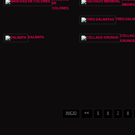
DE
MEDIEV
COLORES
TRES DALM
COLLAG
DALMATA
GRUNGE
<<
INICIO
5
6
7
8