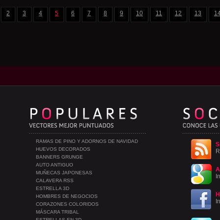
2
3
4
5
6
7
8
9
10
11
12
13
1
RAMAS DE PINO Y ADORNOS DE NAVIDAD
S
HUEVOS DECORADOS
R
BANNERS GRUNGE
AUTO ANTIGUO
A
MUÑECAS JAPONESAS
I
CALAVERA RSS
ESTRELLA 3D
H
HOMBRES DE NEGOCIOS
I
CORAZONES COLORIDOS
MÁSCARA TRIBAL
ESTRELLAS EN 3D