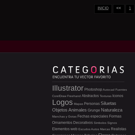
<<
INICIO
1
Illustrator
Photoshop
Autocad
Fuentes
Abstractos
Iconos
CorelDraw
Freehand
Texturas
Logos
Siluetas
Personas
Mapas
Objetos
Animales
Naturaleza
Grunge
Fechas especiales
Formas
Manchas y Gotas
Ornamentos
Decorativos
Simbolos
Signos
Elementos web
Realistas
Escudos
Autos
Marcas