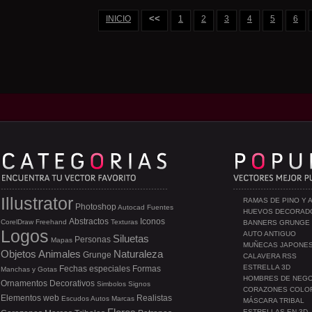
<<
INICIO
1
2
3
4
5
6
Illustrator
RAMAS DE PINO Y 
Photoshop
Autocad
Fuentes
HUEVOS DECORAD
Abstractos
Iconos
CorelDraw
Freehand
Texturas
BANNERS GRUNGE
Logos
AUTO ANTIGUO
Siluetas
Personas
Mapas
MUÑECAS JAPONE
Objetos
Animales
Naturaleza
Grunge
CALAVERA RSS
ESTRELLA 3D
Fechas especiales
Formas
Manchas y Gotas
HOMBRES DE NEG
Ornamentos
Decorativos
Simbolos
Signos
CORAZONES COLO
Elementos web
Realistas
Escudos
Autos
Marcas
MÁSCARA TRIBAL
ESTRELLAS EN 3D