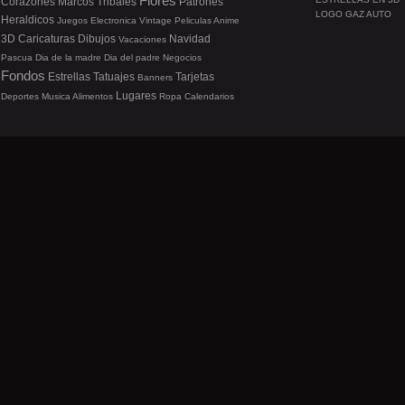
Flores
Corazones
Marcos
Tribales
Patrones
LOGO GAZ AUTO
Heraldicos
Juegos
Electronica
Vintage
Peliculas
Anime
3D
Caricaturas
Dibujos
Navidad
Vacaciones
Pascua
Dia de la madre
Dia del padre
Negocios
Fondos
Estrellas
Tatuajes
Tarjetas
Banners
Lugares
Deportes
Musica
Alimentos
Ropa
Calendarios