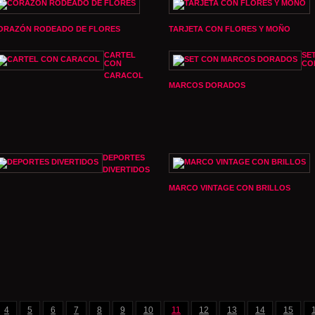
ORAZÓN RODEADO DE FLORES
TARJETA CON FLORES Y MOÑO
CARTEL
SE
CON
CO
CARACOL
MARCOS DORADOS
DEPORTES
DIVERTIDOS
MARCO VINTAGE CON BRILLOS
4
5
6
7
8
9
10
11
12
13
14
15