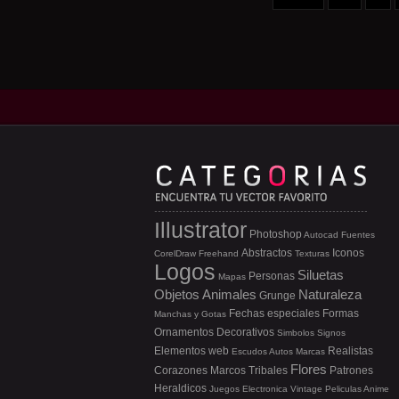
Illustrator
Photoshop
Autocad
Fuentes
Abstractos
Iconos
CorelDraw
Freehand
Texturas
Logos
Siluetas
Personas
Mapas
Objetos
Animales
Naturaleza
Grunge
Fechas especiales
Formas
Manchas y Gotas
Ornamentos
Decorativos
Simbolos
Signos
Elementos web
Realistas
Escudos
Autos
Marcas
Flores
Corazones
Marcos
Tribales
Patrones
Heraldicos
Juegos
Electronica
Vintage
Peliculas
Anime