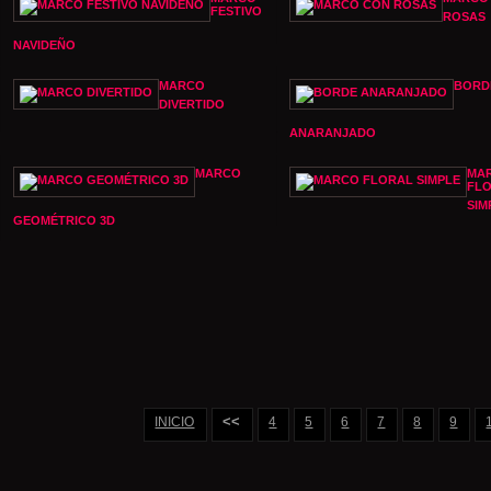
FESTIVO
ROSAS
NAVIDEÑO
MARCO
BORD
DIVERTIDO
ANARANJADO
MARCO
MA
FL
SIM
GEOMÉTRICO 3D
<<
INICIO
4
5
6
7
8
9