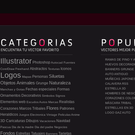
Illustrator
RAMAS DE PINO Y 
Photoshop
Autocad
Fuentes
HUEVOS DECORAD
Abstractos
Iconos
CorelDraw
Freehand
Texturas
BANNERS GRUNGE
Logos
AUTO ANTIGUO
Siluetas
Personas
Mapas
MUÑECAS JAPONE
Objetos
Animales
Naturaleza
Grunge
CALAVERA RSS
ESTRELLA 3D
Fechas especiales
Formas
Manchas y Gotas
HOMBRES DE NEG
Ornamentos
Decorativos
Simbolos
Signos
CORAZONES COLO
Elementos web
Realistas
Escudos
Autos
Marcas
MÁSCARA TRIBAL
Flores
ESTRELLAS EN 3D
Corazones
Marcos
Tribales
Patrones
LOGO GAZ AUTO
Heraldicos
Juegos
Electronica
Vintage
Peliculas
Anime
3D
Caricaturas
Dibujos
Navidad
Vacaciones
Pascua
Dia de la madre
Dia del padre
Negocios
Fondos
Estrellas
Tatuajes
Tarjetas
Banners