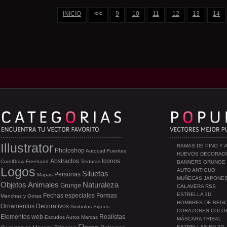
<<
INICIO
9
10
11
12
13
14
Illustrator
RAMAS DE PINO Y 
Photoshop
Autocad
Fuentes
HUEVOS DECORAD
Abstractos
Iconos
CorelDraw
Freehand
Texturas
BANNERS GRUNGE
Logos
AUTO ANTIGUO
Siluetas
Personas
Mapas
MUÑECAS JAPONE
Objetos
Animales
Naturaleza
Grunge
CALAVERA RSS
ESTRELLA 3D
Fechas especiales
Formas
Manchas y Gotas
HOMBRES DE NEG
Ornamentos
Decorativos
Simbolos
Signos
CORAZONES COLO
Elementos web
Realistas
Escudos
Autos
Marcas
MÁSCARA TRIBAL
ESTRELLAS EN 3D