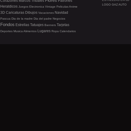
Flores
Corazones
Marcos
Tribales
Patrones
LOGO GAZ AUTO
Heraldicos
Juegos
Electronica
Vintage
Peliculas
Anime
3D
Caricaturas
Dibujos
Navidad
Vacaciones
Pascua
Dia de la madre
Dia del padre
Negocios
Fondos
Estrellas
Tatuajes
Tarjetas
Banners
Lugares
Deportes
Musica
Alimentos
Ropa
Calendarios