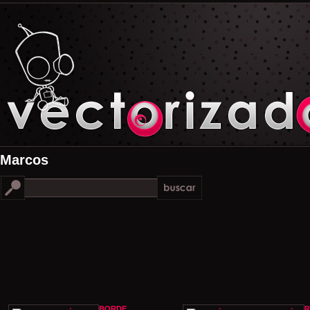
Marcos
BORDE
R