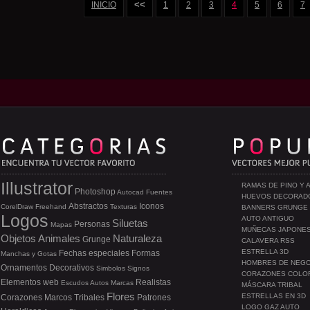
<<
INICIO
1
2
3
4
5
6
7
Illustrator
RAMAS DE PINO Y 
Photoshop
Autocad
Fuentes
HUEVOS DECORAD
Abstractos
Iconos
CorelDraw
Freehand
Texturas
BANNERS GRUNGE
Logos
AUTO ANTIGUO
Siluetas
Personas
Mapas
MUÑECAS JAPONE
Objetos
Animales
Naturaleza
Grunge
CALAVERA RSS
ESTRELLA 3D
Fechas especiales
Formas
Manchas y Gotas
HOMBRES DE NEG
Ornamentos
Decorativos
Simbolos
Signos
CORAZONES COLO
Elementos web
Realistas
Escudos
Autos
Marcas
MÁSCARA TRIBAL
Flores
ESTRELLAS EN 3D
Corazones
Marcos
Tribales
Patrones
LOGO GAZ AUTO