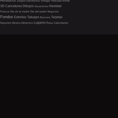
Heraldicos
Juegos
Electronica
Vintage
Peliculas
Anime
3D
Caricaturas
Dibujos
Navidad
Vacaciones
Pascua
Dia de la madre
Dia del padre
Negocios
Fondos
Estrellas
Tatuajes
Tarjetas
Banners
Lugares
Deportes
Musica
Alimentos
Ropa
Calendarios