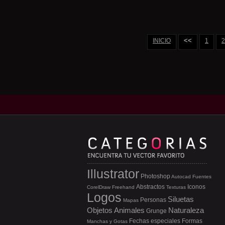
<<
INICIO
1
2
Illustrator
Photoshop
Autocad
Fuentes
Abstractos
Iconos
CorelDraw
Freehand
Texturas
Logos
Siluetas
Personas
Mapas
Objetos
Animales
Naturaleza
Grunge
Fechas especiales
Formas
Manchas y Gotas