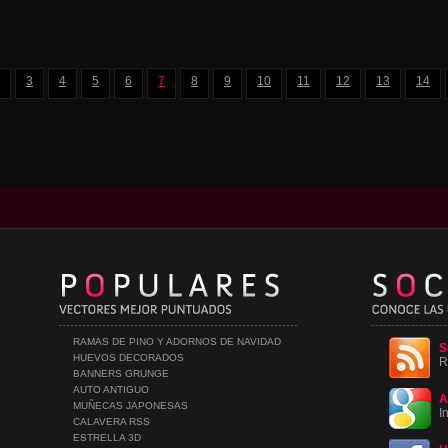
3
4
5
6
7
8
9
10
11
12
13
14
RAMAS DE PINO Y ADORNOS DE NAVIDAD
S
HUEVOS DECORADOS
R
BANNERS GRUNGE
AUTO ANTIGUO
A
MUÑECAS JAPONESAS
I
CALAVERA RSS
ESTRELLA 3D