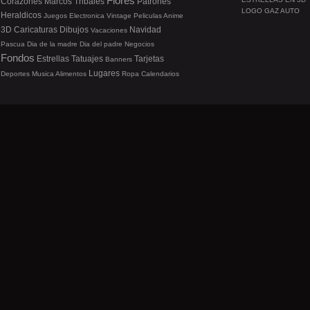
Flores
Corazones
Marcos
Tribales
Patrones
LOGO GAZ AUTO
Heraldicos
Juegos
Electronica
Vintage
Peliculas
Anime
3D
Caricaturas
Dibujos
Navidad
Vacaciones
Pascua
Dia de la madre
Dia del padre
Negocios
Fondos
Estrellas
Tatuajes
Tarjetas
Banners
Lugares
Deportes
Musica
Alimentos
Ropa
Calendarios