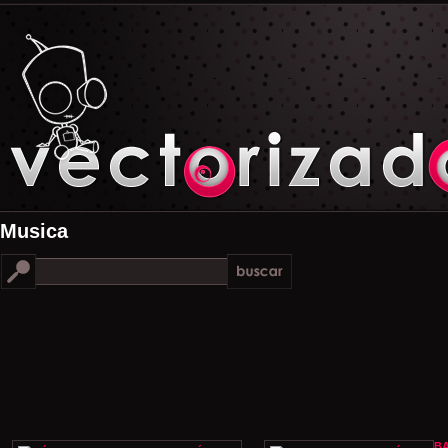
Musica
B