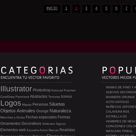
INICIO
1
2
3
4
5
6
7
Illustrator
RAMAS DE PINO Y 
Photoshop
Autocad
Fuentes
HUEVOS DECORAD
Abstractos
Iconos
CorelDraw
Freehand
Texturas
BANNERS GRUNGE
Logos
AUTO ANTIGUO
Siluetas
Personas
Mapas
MUÑECAS JAPONE
Objetos
Animales
Naturaleza
Grunge
CALAVERA RSS
ESTRELLA 3D
Fechas especiales
Formas
Manchas y Gotas
HOMBRES DE NEG
Ornamentos
Decorativos
Simbolos
Signos
CORAZONES COLO
Elementos web
Realistas
Escudos
Autos
Marcas
MÁSCARA TRIBAL
ESTRELLAS EN 3D