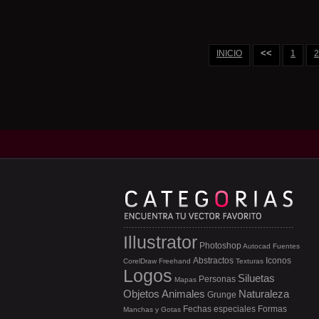
<<
INICIO
1
2
Illustrator
Photoshop
Autocad
Fuentes
Abstractos
Iconos
CorelDraw
Freehand
Texturas
Logos
Siluetas
Personas
Mapas
Objetos
Animales
Naturaleza
Grunge
Fechas especiales
Formas
Manchas y Gotas