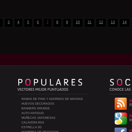
3
4
5
6
7
8
9
10
11
12
13
14
RAMAS DE PINO Y ADORNOS DE NAVIDAD
S
HUEVOS DECORADOS
R
BANNERS GRUNGE
AUTO ANTIGUO
A
MUÑECAS JAPONESAS
I
CALAVERA RSS
ESTRELLA 3D
H
HOMBRES DE NEGOCIOS