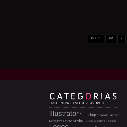
<<
INICIO
2
Illustrator
Photoshop
Autocad
Fuentes
Abstractos
Iconos
CorelDraw
Freehand
Texturas
Logos