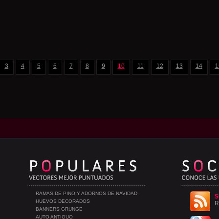
3
4
5
6
7
8
9
10
11
12
13
14
1
RAMAS DE PINO Y ADORNOS DE NAVIDAD
S
HUEVOS DECORADOS
R
BANNERS GRUNGE
AUTO ANTIGUO