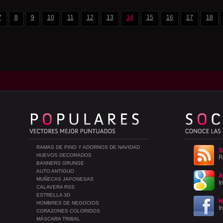
7
8
9
10
11
12
13
14
15
16
17
18
RAMAS DE PINO Y ADORNOS DE NAVIDAD
S
HUEVOS DECORADOS
R
BANNERS GRUNGE
AUTO ANTIGUO
A
MUÑECAS JAPONESAS
I
CALAVERA RSS
ESTRELLA 3D
H
HOMBRES DE NEGOCIOS
I
CORAZONES COLORIDOS
MÁSCARA TRIBAL