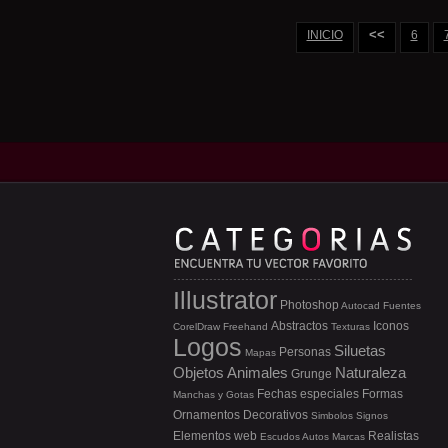
<<
INICIO
6
Illustrator
Photoshop
Autocad
Fuentes
Abstractos
Iconos
CorelDraw
Freehand
Texturas
Logos
Siluetas
Personas
Mapas
Objetos
Animales
Naturaleza
Grunge
Fechas especiales
Formas
Manchas y Gotas
Ornamentos
Decorativos
Simbolos
Signos
Elementos web
Realistas
Escudos
Autos
Marcas