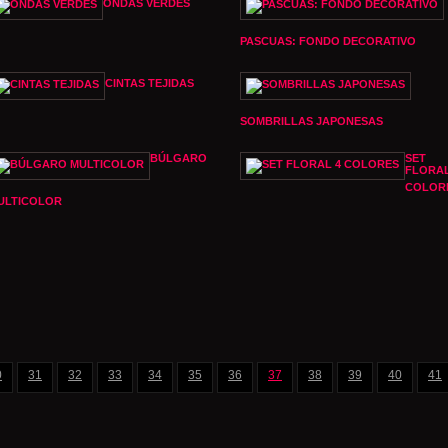
ONDAS VERDES
PASCUAS: FONDO DECORATIVO
CINTAS TEJIDAS
SOMBRILLAS JAPONESAS
BÚLGARO
SET
FLORAL
COLOR
ULTICOLOR
0
31
32
33
34
35
36
37
38
39
40
41