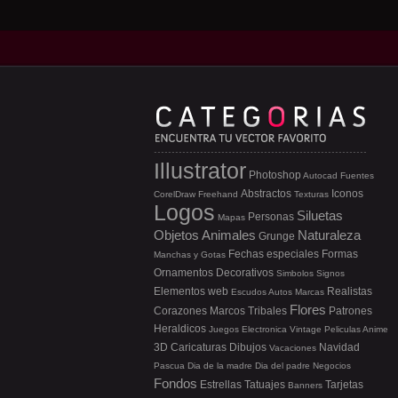
Illustrator
Photoshop
Autocad
Fuentes
Abstractos
Iconos
CorelDraw
Freehand
Texturas
Logos
Siluetas
Personas
Mapas
Objetos
Animales
Naturaleza
Grunge
Fechas especiales
Formas
Manchas y Gotas
Ornamentos
Decorativos
Simbolos
Signos
Elementos web
Realistas
Escudos
Autos
Marcas
Flores
Corazones
Marcos
Tribales
Patrones
Heraldicos
Juegos
Electronica
Vintage
Peliculas
Anime
3D
Caricaturas
Dibujos
Navidad
Vacaciones
Pascua
Dia de la madre
Dia del padre
Negocios
Fondos
Estrellas
Tatuajes
Tarjetas
Banners