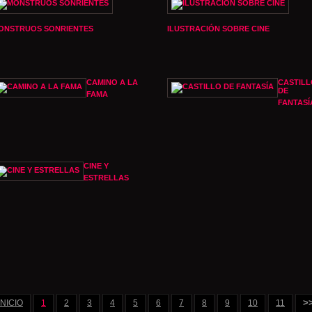
ONSTRUOS SONRIENTES
ILUSTRACIÓN SOBRE CINE
CAMINO A LA
CASTILL
DE
FAMA
FANTASÍ
CINE Y
ESTRELLAS
>
INICIO
1
2
3
4
5
6
7
8
9
10
11