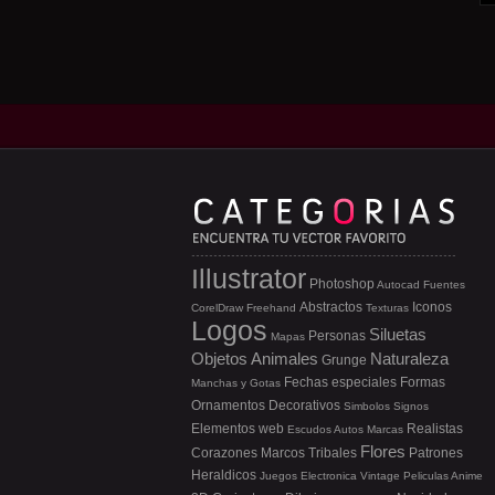
Illustrator
Photoshop
Autocad
Fuentes
Abstractos
Iconos
CorelDraw
Freehand
Texturas
Logos
Siluetas
Personas
Mapas
Objetos
Animales
Naturaleza
Grunge
Fechas especiales
Formas
Manchas y Gotas
Ornamentos
Decorativos
Simbolos
Signos
Elementos web
Realistas
Escudos
Autos
Marcas
Flores
Corazones
Marcos
Tribales
Patrones
Heraldicos
Juegos
Electronica
Vintage
Peliculas
Anime