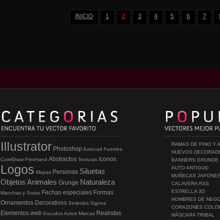
INICIO
1
2
3
4
5
6
7
Illustrator
RAMAS DE PINO Y 
Photoshop
Autocad
Fuentes
HUEVOS DECORAD
Abstractos
Iconos
CorelDraw
Freehand
Texturas
BANNERS GRUNGE
Logos
AUTO ANTIGUO
Siluetas
Personas
Mapas
MUÑECAS JAPONE
Objetos
Animales
Naturaleza
Grunge
CALAVERA RSS
ESTRELLA 3D
Fechas especiales
Formas
Manchas y Gotas
HOMBRES DE NEG
Ornamentos
Decorativos
Simbolos
Signos
CORAZONES COLO
Elementos web
Realistas
Escudos
Autos
Marcas
MÁSCARA TRIBAL