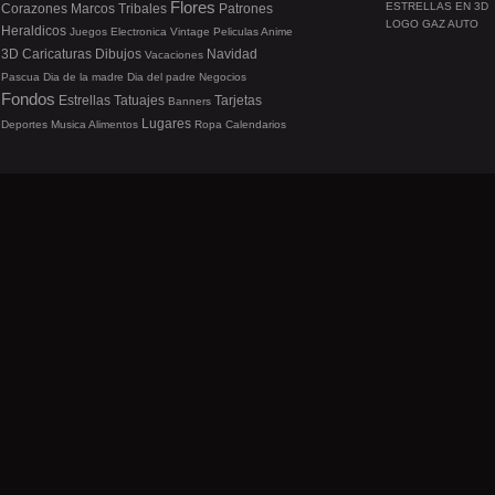
Flores
ESTRELLAS EN 3D
Corazones
Marcos
Tribales
Patrones
LOGO GAZ AUTO
Heraldicos
Juegos
Electronica
Vintage
Peliculas
Anime
3D
Caricaturas
Dibujos
Navidad
Vacaciones
Pascua
Dia de la madre
Dia del padre
Negocios
Fondos
Estrellas
Tatuajes
Tarjetas
Banners
Lugares
Deportes
Musica
Alimentos
Ropa
Calendarios