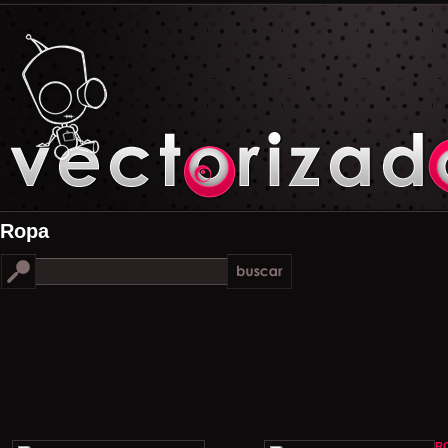
Ropa
R