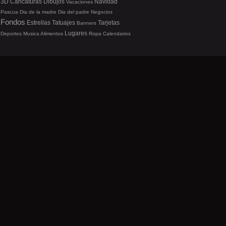
3D
Caricaturas
Dibujos
Navidad
Vacaciones
Pascua
Dia de la madre
Dia del padre
Negocios
Fondos
Estrellas
Tatuajes
Tarjetas
Banners
Lugares
Deportes
Musica
Alimentos
Ropa
Calendarios