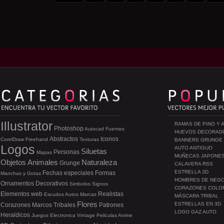
Illustrator
RAMAS DE PINO Y 
Photoshop
Autocad
Fuentes
HUEVOS DECORAD
Abstractos
Iconos
CorelDraw
Freehand
Texturas
BANNERS GRUNGE
Logos
AUTO ANTIGUO
Siluetas
Personas
Mapas
MUÑECAS JAPONE
Objetos
Animales
Naturaleza
Grunge
CALAVERA RSS
ESTRELLA 3D
Fechas especiales
Formas
Manchas y Gotas
HOMBRES DE NEG
Ornamentos
Decorativos
Simbolos
Signos
CORAZONES COLO
Elementos web
Realistas
Escudos
Autos
Marcas
MÁSCARA TRIBAL
Flores
ESTRELLAS EN 3D
Corazones
Marcos
Tribales
Patrones
LOGO GAZ AUTO
Heraldicos
Juegos
Electronica
Vintage
Peliculas
Anime