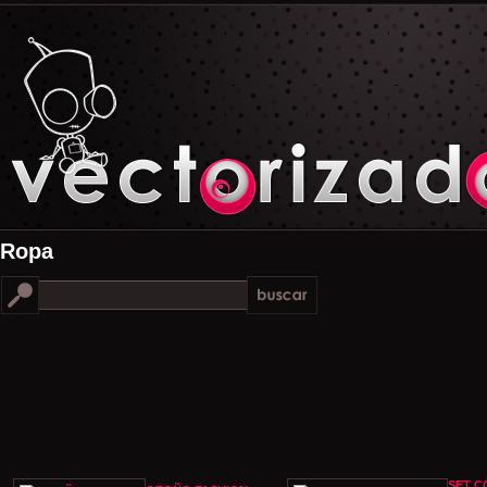
Ropa
SET C