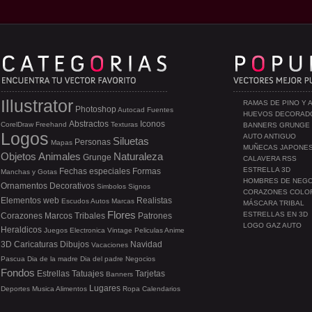
Illustrator
RAMAS DE PINO Y 
Photoshop
Autocad
Fuentes
HUEVOS DECORAD
Abstractos
Iconos
CorelDraw
Freehand
Texturas
BANNERS GRUNGE
Logos
AUTO ANTIGUO
Siluetas
Personas
Mapas
MUÑECAS JAPONE
Objetos
Animales
Naturaleza
Grunge
CALAVERA RSS
ESTRELLA 3D
Fechas especiales
Formas
Manchas y Gotas
HOMBRES DE NEG
Ornamentos
Decorativos
Simbolos
Signos
CORAZONES COLO
Elementos web
Realistas
Escudos
Autos
Marcas
MÁSCARA TRIBAL
Flores
ESTRELLAS EN 3D
Corazones
Marcos
Tribales
Patrones
LOGO GAZ AUTO
Heraldicos
Juegos
Electronica
Vintage
Peliculas
Anime
3D
Caricaturas
Dibujos
Navidad
Vacaciones
Pascua
Dia de la madre
Dia del padre
Negocios
Fondos
Estrellas
Tatuajes
Tarjetas
Banners
Lugares
Deportes
Musica
Alimentos
Ropa
Calendarios