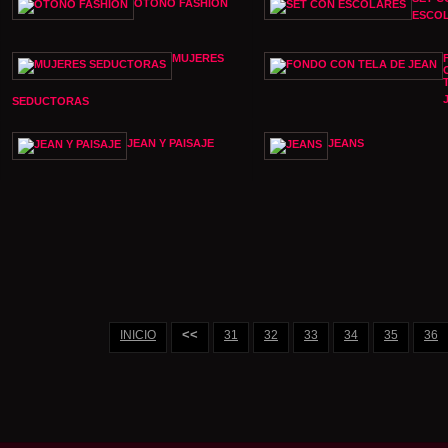
OTOÑO FASHION
ESCO
MUJERES
SEDUCTORAS
JEAN Y PAISAJE
JEANS
<<
INICIO
31
32
33
34
35
36