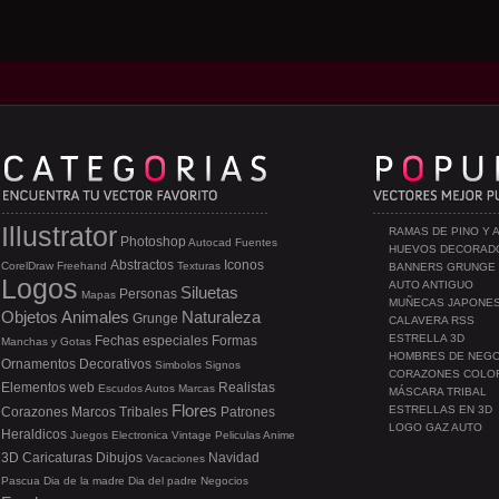
Illustrator
RAMAS DE PINO Y 
Photoshop
Autocad
Fuentes
HUEVOS DECORAD
Abstractos
Iconos
CorelDraw
Freehand
Texturas
BANNERS GRUNGE
Logos
AUTO ANTIGUO
Siluetas
Personas
Mapas
MUÑECAS JAPONE
Objetos
Animales
Naturaleza
Grunge
CALAVERA RSS
ESTRELLA 3D
Fechas especiales
Formas
Manchas y Gotas
HOMBRES DE NEG
Ornamentos
Decorativos
Simbolos
Signos
CORAZONES COLO
Elementos web
Realistas
Escudos
Autos
Marcas
MÁSCARA TRIBAL
Flores
ESTRELLAS EN 3D
Corazones
Marcos
Tribales
Patrones
LOGO GAZ AUTO
Heraldicos
Juegos
Electronica
Vintage
Peliculas
Anime
3D
Caricaturas
Dibujos
Navidad
Vacaciones
Pascua
Dia de la madre
Dia del padre
Negocios