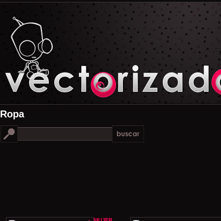
Ropa
MUJER