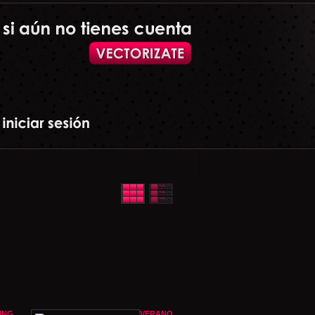
ING
VERANO,