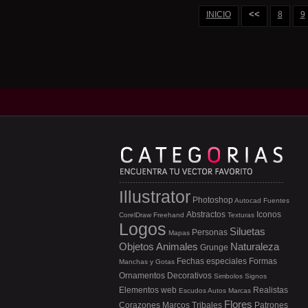
<<
INICIO
8
9
Illustrator
Photoshop
Autocad
Fuentes
Abstractos
Iconos
CorelDraw
Freehand
Texturas
Logos
Siluetas
Personas
Mapas
Objetos
Animales
Naturaleza
Grunge
Fechas especiales
Formas
Manchas y Gotas
Ornamentos
Decorativos
Simbolos
Signos
Elementos web
Realistas
Escudos
Autos
Marcas
Flores
Corazones
Marcos
Tribales
Patrones