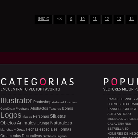
<<
INICIO
9
10
11
12
13
14
Illustrator
RAMAS DE PINO Y 
Photoshop
Autocad
Fuentes
HUEVOS DECORAD
Abstractos
Iconos
CorelDraw
Freehand
Texturas
BANNERS GRUNGE
Logos
AUTO ANTIGUO
Siluetas
Personas
Mapas
MUÑECAS JAPONE
Objetos
Animales
Naturaleza
Grunge
CALAVERA RSS
ESTRELLA 3D
Fechas especiales
Formas
Manchas y Gotas
HOMBRES DE NEG
Ornamentos
Decorativos
Simbolos
Signos