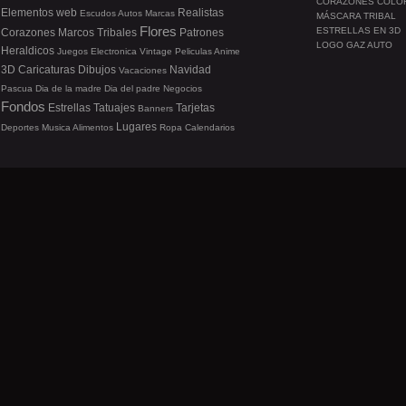
CORAZONES COLO
Elementos web
Realistas
Escudos
Autos
Marcas
MÁSCARA TRIBAL
Flores
ESTRELLAS EN 3D
Corazones
Marcos
Tribales
Patrones
LOGO GAZ AUTO
Heraldicos
Juegos
Electronica
Vintage
Peliculas
Anime
3D
Caricaturas
Dibujos
Navidad
Vacaciones
Pascua
Dia de la madre
Dia del padre
Negocios
Fondos
Estrellas
Tatuajes
Tarjetas
Banners
Lugares
Deportes
Musica
Alimentos
Ropa
Calendarios