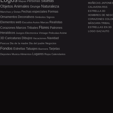
Siluetas
Personas
Mapas
MUÑECAS JAPONE
Objetos
Animales
Naturaleza
Grunge
CALAVERA RSS
ESTRELLA 3D
Fechas especiales
Formas
Manchas y Gotas
HOMBRES DE NEG
Ornamentos
Decorativos
Simbolos
Signos
CORAZONES COLO
Elementos web
Realistas
Escudos
Autos
Marcas
MÁSCARA TRIBAL
Flores
ESTRELLAS EN 3D
Corazones
Marcos
Tribales
Patrones
LOGO GAZ AUTO
Heraldicos
Juegos
Electronica
Vintage
Peliculas
Anime
3D
Caricaturas
Dibujos
Navidad
Vacaciones
Pascua
Dia de la madre
Dia del padre
Negocios
Fondos
Estrellas
Tatuajes
Tarjetas
Banners
Lugares
Deportes
Musica
Alimentos
Ropa
Calendarios