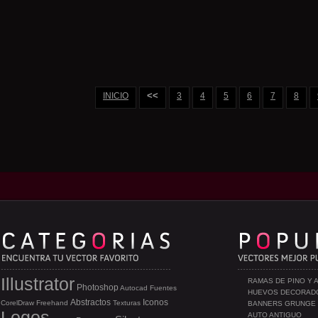
<<
INICIO
3
4
5
6
7
8
Illustrator
RAMAS DE PINO Y 
Photoshop
Autocad
Fuentes
HUEVOS DECORAD
Abstractos
Iconos
CorelDraw
Freehand
Texturas
BANNERS GRUNGE
Logos
AUTO ANTIGUO