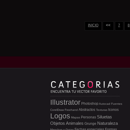
<<
INICIO
7
8
Illustrator
Photoshop
Autocad
Fuentes
Abstractos
Iconos
CorelDraw
Freehand
Texturas
Logos
Siluetas
Personas
Mapas
Objetos
Animales
Naturaleza
Grunge
Fechas especiales
Formas
Manchas y Gotas