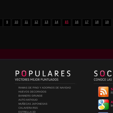
9
10
11
12
13
14
15
16
17
18
19
RAMAS DE PINO Y ADORNOS DE NAVIDAD
S
HUEVOS DECORADOS
R
BANNERS GRUNGE
AUTO ANTIGUO
A
MUÑECAS JAPONESAS
I
CALAVERA RSS
ESTRELLA 3D