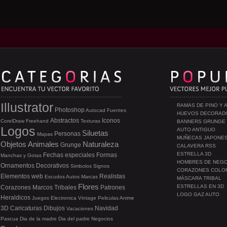
Illustrator
RAMAS DE PINO Y 
Photoshop
Autocad
Fuentes
HUEVOS DECORAD
Abstractos
Iconos
CorelDraw
Freehand
Texturas
BANNERS GRUNGE
Logos
AUTO ANTIGUO
Siluetas
Personas
Mapas
MUÑECAS JAPONE
Objetos
Animales
Naturaleza
Grunge
CALAVERA RSS
ESTRELLA 3D
Fechas especiales
Formas
Manchas y Gotas
HOMBRES DE NEG
Ornamentos
Decorativos
Simbolos
Signos
CORAZONES COLO
Elementos web
Realistas
Escudos
Autos
Marcas
MÁSCARA TRIBAL
Flores
ESTRELLAS EN 3D
Corazones
Marcos
Tribales
Patrones
LOGO GAZ AUTO
Heraldicos
Juegos
Electronica
Vintage
Peliculas
Anime
3D
Caricaturas
Dibujos
Navidad
Vacaciones
Pascua
Dia de la madre
Dia del padre
Negocios