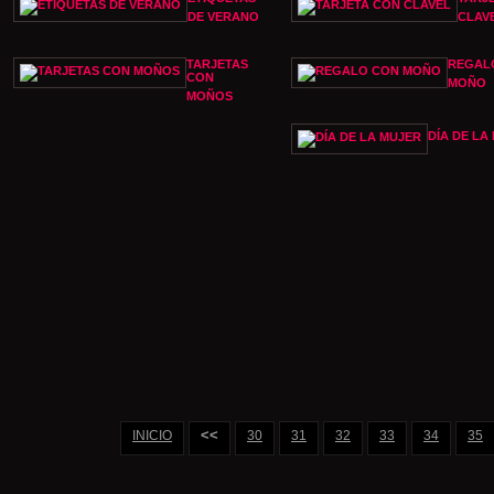
DE VERANO
CLAV
TARJETAS
REGAL
CON
MOÑO
MOÑOS
DÍA DE LA
<<
INICIO
30
31
32
33
34
35