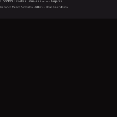
Fondos
Estrellas
Tatuajes
Tarjetas
Banners
Lugares
Deportes
Musica
Alimentos
Ropa
Calendarios