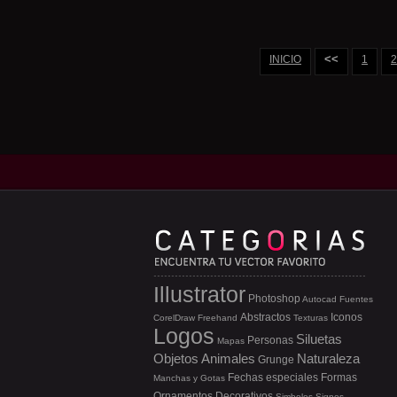
<<
INICIO
1
2
Illustrator
Photoshop
Autocad
Fuentes
Abstractos
Iconos
CorelDraw
Freehand
Texturas
Logos
Siluetas
Personas
Mapas
Objetos
Animales
Naturaleza
Grunge
Fechas especiales
Formas
Manchas y Gotas
Ornamentos
Decorativos
Simbolos
Signos