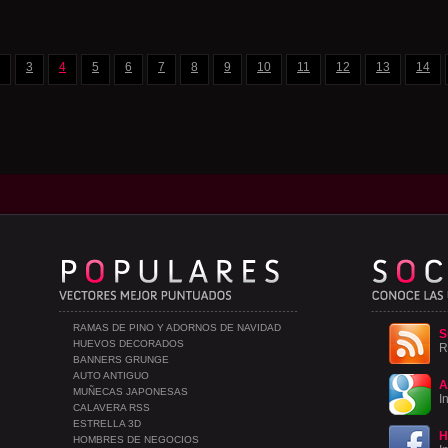
3
4
5
6
7
8
9
10
11
12
13
14
RAMAS DE PINO Y ADORNOS DE NAVIDAD
S
HUEVOS DECORADOS
R
BANNERS GRUNGE
AUTO ANTIGUO
A
MUÑECAS JAPONESAS
I
CALAVERA RSS
ESTRELLA 3D
H
HOMBRES DE NEGOCIOS