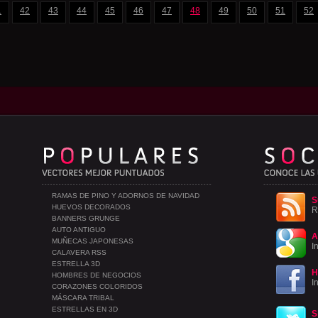
1
42
43
44
45
46
47
48
49
50
51
52
RAMAS DE PINO Y ADORNOS DE NAVIDAD
S
HUEVOS DECORADOS
R
BANNERS GRUNGE
AUTO ANTIGUO
A
MUÑECAS JAPONESAS
I
CALAVERA RSS
ESTRELLA 3D
H
HOMBRES DE NEGOCIOS
I
CORAZONES COLORIDOS
MÁSCARA TRIBAL
ESTRELLAS EN 3D
S