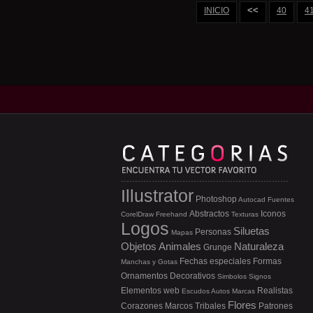
<<
INICIO
40
4
Illustrator
Photoshop
Autocad
Fuentes
Abstractos
Iconos
CorelDraw
Freehand
Texturas
Logos
Siluetas
Personas
Mapas
Objetos
Animales
Naturaleza
Grunge
Fechas especiales
Formas
Manchas y Gotas
Ornamentos
Decorativos
Simbolos
Signos
Elementos web
Realistas
Escudos
Autos
Marcas
Flores
Corazones
Marcos
Tribales
Patrones