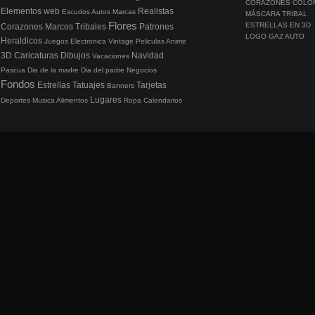
CORAZONES COLO
Elementos web
Realistas
Escudos
Autos
Marcas
MÁSCARA TRIBAL
Flores
ESTRELLAS EN 3D
Corazones
Marcos
Tribales
Patrones
LOGO GAZ AUTO
Heraldicos
Juegos
Electronica
Vintage
Peliculas
Anime
3D
Caricaturas
Dibujos
Navidad
Vacaciones
Pascua
Dia de la madre
Dia del padre
Negocios
Fondos
Estrellas
Tatuajes
Tarjetas
Banners
Lugares
Deportes
Musica
Alimentos
Ropa
Calendarios