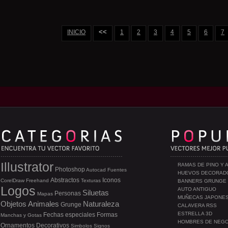
<<
INICIO
1
2
3
4
5
6
7
Illustrator
RAMAS DE PINO Y 
Photoshop
Autocad
Fuentes
HUEVOS DECORAD
Abstractos
Iconos
CorelDraw
Freehand
Texturas
BANNERS GRUNGE
Logos
AUTO ANTIGUO
Siluetas
Personas
Mapas
MUÑECAS JAPONE
Objetos
Animales
Naturaleza
Grunge
CALAVERA RSS
ESTRELLA 3D
Fechas especiales
Formas
Manchas y Gotas
HOMBRES DE NEG
Ornamentos
Decorativos
Simbolos
Signos