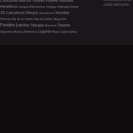
Flores
Corazones
Marcos
Tribales
Patrones
LOGO GAZ AUTO
Heraldicos
Juegos
Electronica
Vintage
Peliculas
Anime
3D
Caricaturas
Dibujos
Navidad
Vacaciones
Pascua
Dia de la madre
Dia del padre
Negocios
Fondos
Estrellas
Tatuajes
Tarjetas
Banners
Lugares
Deportes
Musica
Alimentos
Ropa
Calendarios