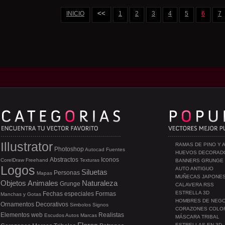
<<
INICIO
1
2
3
4
5
6
7
Illustrator
RAMAS DE PINO Y 
Photoshop
Autocad
Fuentes
HUEVOS DECORAD
Abstractos
Iconos
CorelDraw
Freehand
Texturas
BANNERS GRUNGE
Logos
AUTO ANTIGUO
Siluetas
Personas
Mapas
MUÑECAS JAPONE
Objetos
Animales
Naturaleza
Grunge
CALAVERA RSS
ESTRELLA 3D
Fechas especiales
Formas
Manchas y Gotas
HOMBRES DE NEG
Ornamentos
Decorativos
Simbolos
Signos
CORAZONES COLO
Elementos web
Realistas
Escudos
Autos
Marcas
MÁSCARA TRIBAL
ESTRELLAS EN 3D