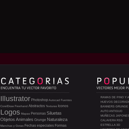
Illustrator
RAMAS DE PINO Y 
Photoshop
Autocad
Fuentes
HUEVOS DECORAD
Abstractos
Iconos
CorelDraw
Freehand
Texturas
BANNERS GRUNGE
Logos
AUTO ANTIGUO
Siluetas
Personas
Mapas
MUÑECAS JAPONE
Objetos
Animales
Naturaleza
Grunge
CALAVERA RSS
ESTRELLA 3D
Fechas especiales
Formas
Manchas y Gotas