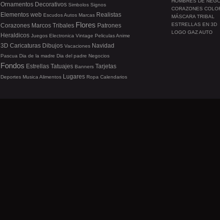
HOMBRES DE NEG
Ornamentos
Decorativos
Simbolos
Signos
CORAZONES COLO
Elementos web
Realistas
Escudos
Autos
Marcas
MÁSCARA TRIBAL
Flores
ESTRELLAS EN 3D
Corazones
Marcos
Tribales
Patrones
LOGO GAZ AUTO
Heraldicos
Juegos
Electronica
Vintage
Peliculas
Anime
3D
Caricaturas
Dibujos
Navidad
Vacaciones
Pascua
Dia de la madre
Dia del padre
Negocios
Fondos
Estrellas
Tatuajes
Tarjetas
Banners
Lugares
Deportes
Musica
Alimentos
Ropa
Calendarios