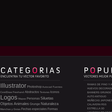
Illustrator
RAMAS DE PINO Y 
Photoshop
Autocad
Fuentes
HUEVOS DECORAD
Abstractos
Iconos
CorelDraw
Freehand
Texturas
BANNERS GRUNGE
Logos
AUTO ANTIGUO
Siluetas
Personas
Mapas
MUÑECAS JAPONE
Objetos
Animales
Naturaleza
Grunge
CALAVERA RSS
ESTRELLA 3D
Fechas especiales
Formas
Manchas y Gotas