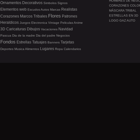
HOMBRES DE NEG
Ornamentos
Decorativos
Simbolos
Signos
CORAZONES COLO
Elementos web
Realistas
Escudos
Autos
Marcas
MÁSCARA TRIBAL
Flores
ESTRELLAS EN 3D
Corazones
Marcos
Tribales
Patrones
LOGO GAZ AUTO
Heraldicos
Juegos
Electronica
Vintage
Peliculas
Anime
3D
Caricaturas
Dibujos
Navidad
Vacaciones
Pascua
Dia de la madre
Dia del padre
Negocios
Fondos
Estrellas
Tatuajes
Tarjetas
Banners
Lugares
Deportes
Musica
Alimentos
Ropa
Calendarios