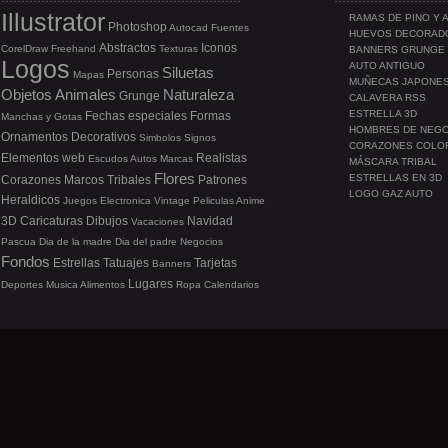
Illustrator
RAMAS DE PINO Y 
Photoshop
Autocad
Fuentes
HUEVOS DECORAD
Abstractos
Iconos
CorelDraw
Freehand
Texturas
BANNERS GRUNGE
Logos
AUTO ANTIGUO
Siluetas
Personas
Mapas
MUÑECAS JAPONE
Objetos
Animales
Naturaleza
Grunge
CALAVERA RSS
ESTRELLA 3D
Fechas especiales
Formas
Manchas y Gotas
HOMBRES DE NEG
Ornamentos
Decorativos
Simbolos
Signos
CORAZONES COLO
Elementos web
Realistas
Escudos
Autos
Marcas
MÁSCARA TRIBAL
Flores
ESTRELLAS EN 3D
Corazones
Marcos
Tribales
Patrones
LOGO GAZ AUTO
Heraldicos
Juegos
Electronica
Vintage
Peliculas
Anime
3D
Caricaturas
Dibujos
Navidad
Vacaciones
Pascua
Dia de la madre
Dia del padre
Negocios
Fondos
Estrellas
Tatuajes
Tarjetas
Banners
Lugares
Deportes
Musica
Alimentos
Ropa
Calendarios