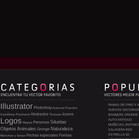
Illustrator
RAMAS DE PINO Y 
Photoshop
Autocad
Fuentes
HUEVOS DECORAD
Abstractos
Iconos
CorelDraw
Freehand
Texturas
BANNERS GRUNGE
Logos
AUTO ANTIGUO
Siluetas
Personas
Mapas
MUÑECAS JAPONE
Objetos
Animales
Naturaleza
Grunge
CALAVERA RSS
ESTRELLA 3D
Fechas especiales
Formas
Manchas y Gotas