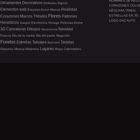
HOMBRES DE NEG
Ornamentos
Decorativos
Simbolos
Signos
CORAZONES COLO
Elementos web
Realistas
Escudos
Autos
Marcas
MÁSCARA TRIBAL
Flores
ESTRELLAS EN 3D
Corazones
Marcos
Tribales
Patrones
LOGO GAZ AUTO
Heraldicos
Juegos
Electronica
Vintage
Peliculas
Anime
3D
Caricaturas
Dibujos
Navidad
Vacaciones
Pascua
Dia de la madre
Dia del padre
Negocios
Fondos
Estrellas
Tatuajes
Tarjetas
Banners
Lugares
Deportes
Musica
Alimentos
Ropa
Calendarios