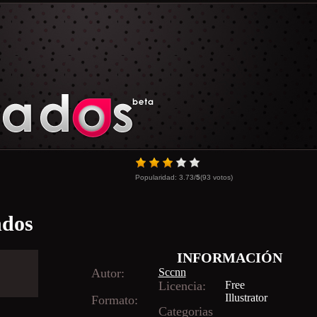
Popularidad:
3.73
/
5
(
93
votos)
ndos
INFORMACIÓN
Autor:
Sccnn
Licencia:
Free
Illustrator
Formato:
Categorias