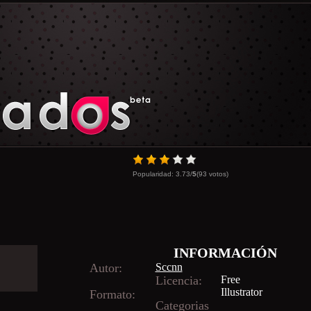
Popularidad:
3.73
/
5
(
93
votos)
INFORMACIÓN
Autor:
Sccnn
Licencia:
Free
Illustrator
Formato:
Categorias