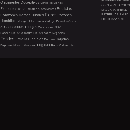
HOMBRES DE NEG
Ornamentos
Decorativos
Simbolos
Signos
CORAZONES COLO
Elementos web
Realistas
Escudos
Autos
Marcas
MÁSCARA TRIBAL
Flores
ESTRELLAS EN 3D
Corazones
Marcos
Tribales
Patrones
LOGO GAZ AUTO
Heraldicos
Juegos
Electronica
Vintage
Peliculas
Anime
3D
Caricaturas
Dibujos
Navidad
Vacaciones
Pascua
Dia de la madre
Dia del padre
Negocios
Fondos
Estrellas
Tatuajes
Tarjetas
Banners
Lugares
Deportes
Musica
Alimentos
Ropa
Calendarios