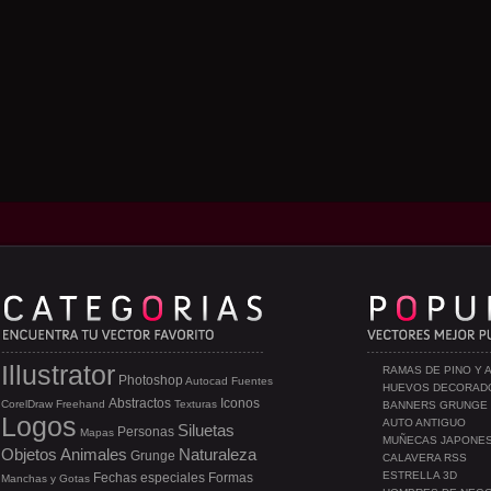
Illustrator
RAMAS DE PINO Y 
Photoshop
Autocad
Fuentes
HUEVOS DECORAD
Abstractos
Iconos
CorelDraw
Freehand
Texturas
BANNERS GRUNGE
Logos
AUTO ANTIGUO
Siluetas
Personas
Mapas
MUÑECAS JAPONE
Objetos
Animales
Naturaleza
Grunge
CALAVERA RSS
ESTRELLA 3D
Fechas especiales
Formas
Manchas y Gotas