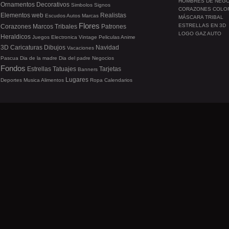
HOMBRES DE NEG
Ornamentos
Decorativos
Simbolos
Signos
CORAZONES COLO
Elementos web
Realistas
Escudos
Autos
Marcas
MÁSCARA TRIBAL
Flores
ESTRELLAS EN 3D
Corazones
Marcos
Tribales
Patrones
LOGO GAZ AUTO
Heraldicos
Juegos
Electronica
Vintage
Peliculas
Anime
3D
Caricaturas
Dibujos
Navidad
Vacaciones
Pascua
Dia de la madre
Dia del padre
Negocios
Fondos
Estrellas
Tatuajes
Tarjetas
Banners
Lugares
Deportes
Musica
Alimentos
Ropa
Calendarios