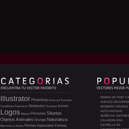
Illustrator
RAMAS DE PINO Y 
Photoshop
Autocad
Fuentes
HUEVOS DECORAD
Abstractos
Iconos
CorelDraw
Freehand
Texturas
BANNERS GRUNGE
Logos
AUTO ANTIGUO
Siluetas
Personas
Mapas
MUÑECAS JAPONE
Objetos
Animales
Naturaleza
Grunge
CALAVERA RSS
ESTRELLA 3D
Fechas especiales
Formas
Manchas y Gotas