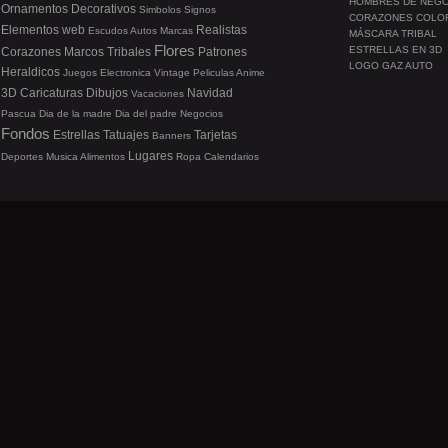
HOMBRES DE NEG
Ornamentos
Decorativos
Simbolos
Signos
CORAZONES COLO
Elementos web
Realistas
Escudos
Autos
Marcas
MÁSCARA TRIBAL
Flores
ESTRELLAS EN 3D
Corazones
Marcos
Tribales
Patrones
LOGO GAZ AUTO
Heraldicos
Juegos
Electronica
Vintage
Peliculas
Anime
3D
Caricaturas
Dibujos
Navidad
Vacaciones
Pascua
Dia de la madre
Dia del padre
Negocios
Fondos
Estrellas
Tatuajes
Tarjetas
Banners
Lugares
Deportes
Musica
Alimentos
Ropa
Calendarios