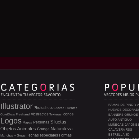
Illustrator
RAMAS DE PINO Y 
Photoshop
Autocad
Fuentes
HUEVOS DECORAD
Abstractos
Iconos
CorelDraw
Freehand
Texturas
BANNERS GRUNGE
Logos
AUTO ANTIGUO
Siluetas
Personas
Mapas
MUÑECAS JAPONE
Objetos
Animales
Naturaleza
Grunge
CALAVERA RSS
ESTRELLA 3D
Fechas especiales
Formas
Manchas y Gotas