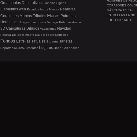
HOMBRES DE NEG
Ornamentos
Decorativos
Simbolos
Signos
CORAZONES COLO
Elementos web
Realistas
Escudos
Autos
Marcas
MÁSCARA TRIBAL
Flores
ESTRELLAS EN 3D
Corazones
Marcos
Tribales
Patrones
LOGO GAZ AUTO
Heraldicos
Juegos
Electronica
Vintage
Peliculas
Anime
3D
Caricaturas
Dibujos
Navidad
Vacaciones
Pascua
Dia de la madre
Dia del padre
Negocios
Fondos
Estrellas
Tatuajes
Tarjetas
Banners
Lugares
Deportes
Musica
Alimentos
Ropa
Calendarios