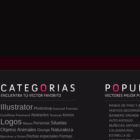
Illustrator
RAMAS DE PINO Y 
Photoshop
Autocad
Fuentes
HUEVOS DECORAD
Abstractos
Iconos
CorelDraw
Freehand
Texturas
BANNERS GRUNGE
Logos
AUTO ANTIGUO
Siluetas
Personas
Mapas
MUÑECAS JAPONE
Objetos
Animales
Naturaleza
Grunge
CALAVERA RSS
ESTRELLA 3D
Fechas especiales
Formas
Manchas y Gotas