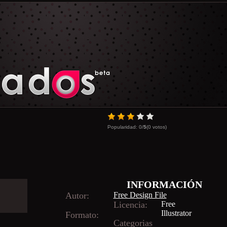
Popularidad:
0
/
5
(
0
votos)
INFORMACIÓN
Autor:
Free Design File
Licencia:
Free
Illustrator
Formato:
Categorias