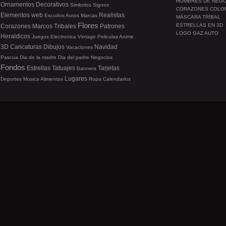
HOMBRES DE NEG
Ornamentos
Decorativos
Simbolos
Signos
CORAZONES COLO
Elementos web
Realistas
Escudos
Autos
Marcas
MÁSCARA TRIBAL
Flores
ESTRELLAS EN 3D
Corazones
Marcos
Tribales
Patrones
LOGO GAZ AUTO
Heraldicos
Juegos
Electronica
Vintage
Peliculas
Anime
3D
Caricaturas
Dibujos
Navidad
Vacaciones
Pascua
Dia de la madre
Dia del padre
Negocios
Fondos
Estrellas
Tatuajes
Tarjetas
Banners
Lugares
Deportes
Musica
Alimentos
Ropa
Calendarios