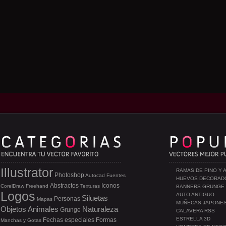
Illustrator
RAMAS DE PINO Y 
Photoshop
Autocad
Fuentes
HUEVOS DECORAD
Abstractos
Iconos
CorelDraw
Freehand
Texturas
BANNERS GRUNGE
Logos
AUTO ANTIGUO
Siluetas
Personas
Mapas
MUÑECAS JAPONE
Objetos
Animales
Naturaleza
Grunge
CALAVERA RSS
ESTRELLA 3D
Fechas especiales
Formas
Manchas y Gotas