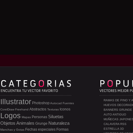
Illustrator
RAMAS DE PINO Y 
Photoshop
Autocad
Fuentes
HUEVOS DECORAD
Abstractos
Iconos
CorelDraw
Freehand
Texturas
BANNERS GRUNGE
Logos
AUTO ANTIGUO
Siluetas
Personas
Mapas
MUÑECAS JAPONE
Objetos
Animales
Naturaleza
Grunge
CALAVERA RSS
ESTRELLA 3D
Fechas especiales
Formas
Manchas y Gotas