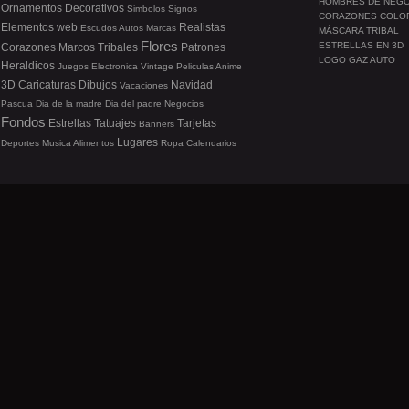
HOMBRES DE NEG
Ornamentos
Decorativos
Simbolos
Signos
CORAZONES COLO
Elementos web
Realistas
Escudos
Autos
Marcas
MÁSCARA TRIBAL
Flores
ESTRELLAS EN 3D
Corazones
Marcos
Tribales
Patrones
LOGO GAZ AUTO
Heraldicos
Juegos
Electronica
Vintage
Peliculas
Anime
3D
Caricaturas
Dibujos
Navidad
Vacaciones
Pascua
Dia de la madre
Dia del padre
Negocios
Fondos
Estrellas
Tatuajes
Tarjetas
Banners
Lugares
Deportes
Musica
Alimentos
Ropa
Calendarios