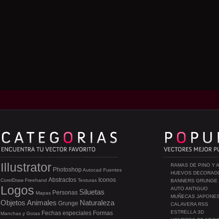
Illustrator
RAMAS DE PINO Y 
Photoshop
Autocad
Fuentes
HUEVOS DECORAD
Abstractos
Iconos
CorelDraw
Freehand
Texturas
BANNERS GRUNGE
Logos
AUTO ANTIGUO
Siluetas
Personas
Mapas
MUÑECAS JAPONE
Objetos
Animales
Naturaleza
Grunge
CALAVERA RSS
ESTRELLA 3D
Fechas especiales
Formas
Manchas y Gotas