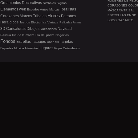
HOMBRES DE NEG
Ornamentos
Decorativos
Simbolos
Signos
CORAZONES COLO
Elementos web
Realistas
Escudos
Autos
Marcas
MÁSCARA TRIBAL
Flores
ESTRELLAS EN 3D
Corazones
Marcos
Tribales
Patrones
LOGO GAZ AUTO
Heraldicos
Juegos
Electronica
Vintage
Peliculas
Anime
3D
Caricaturas
Dibujos
Navidad
Vacaciones
Pascua
Dia de la madre
Dia del padre
Negocios
Fondos
Estrellas
Tatuajes
Tarjetas
Banners
Lugares
Deportes
Musica
Alimentos
Ropa
Calendarios