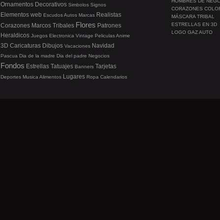
HOMBRES DE NEG
Ornamentos
Decorativos
Simbolos
Signos
CORAZONES COLO
Elementos web
Realistas
Escudos
Autos
Marcas
MÁSCARA TRIBAL
Flores
ESTRELLAS EN 3D
Corazones
Marcos
Tribales
Patrones
LOGO GAZ AUTO
Heraldicos
Juegos
Electronica
Vintage
Peliculas
Anime
3D
Caricaturas
Dibujos
Navidad
Vacaciones
Pascua
Dia de la madre
Dia del padre
Negocios
Fondos
Estrellas
Tatuajes
Tarjetas
Banners
Lugares
Deportes
Musica
Alimentos
Ropa
Calendarios