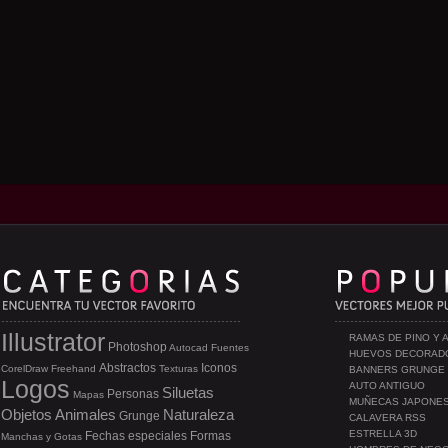
Illustrator
RAMAS DE PINO Y 
Photoshop
Autocad
Fuentes
HUEVOS DECORAD
Abstractos
Iconos
CorelDraw
Freehand
Texturas
BANNERS GRUNGE
Logos
AUTO ANTIGUO
Siluetas
Personas
Mapas
MUÑECAS JAPONE
Objetos
Animales
Naturaleza
Grunge
CALAVERA RSS
ESTRELLA 3D
Fechas especiales
Formas
Manchas y Gotas