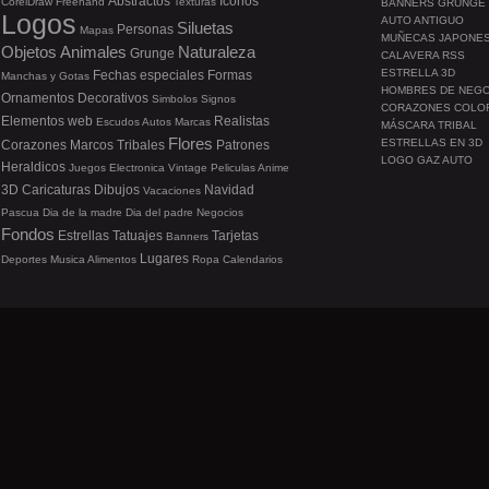
Abstractos
Iconos
CorelDraw
Freehand
Texturas
BANNERS GRUNGE
Logos
AUTO ANTIGUO
Siluetas
Personas
Mapas
MUÑECAS JAPONE
Objetos
Animales
Naturaleza
Grunge
CALAVERA RSS
ESTRELLA 3D
Fechas especiales
Formas
Manchas y Gotas
HOMBRES DE NEG
Ornamentos
Decorativos
Simbolos
Signos
CORAZONES COLO
Elementos web
Realistas
Escudos
Autos
Marcas
MÁSCARA TRIBAL
Flores
ESTRELLAS EN 3D
Corazones
Marcos
Tribales
Patrones
LOGO GAZ AUTO
Heraldicos
Juegos
Electronica
Vintage
Peliculas
Anime
3D
Caricaturas
Dibujos
Navidad
Vacaciones
Pascua
Dia de la madre
Dia del padre
Negocios
Fondos
Estrellas
Tatuajes
Tarjetas
Banners
Lugares
Deportes
Musica
Alimentos
Ropa
Calendarios