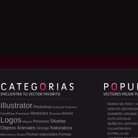
Illustrator
RAMAS DE PINO Y 
Photoshop
Autocad
Fuentes
HUEVOS DECORAD
Abstractos
Iconos
CorelDraw
Freehand
Texturas
BANNERS GRUNGE
Logos
AUTO ANTIGUO
Siluetas
Personas
Mapas
MUÑECAS JAPONE
Objetos
Animales
Naturaleza
Grunge
CALAVERA RSS
ESTRELLA 3D
Fechas especiales
Formas
Manchas y Gotas