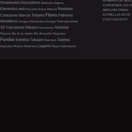
HOMBRES DE NEG
Ornamentos
Decorativos
Simbolos
Signos
CORAZONES COLO
Elementos web
Realistas
Escudos
Autos
Marcas
MÁSCARA TRIBAL
Flores
ESTRELLAS EN 3D
Corazones
Marcos
Tribales
Patrones
LOGO GAZ AUTO
Heraldicos
Juegos
Electronica
Vintage
Peliculas
Anime
3D
Caricaturas
Dibujos
Navidad
Vacaciones
Pascua
Dia de la madre
Dia del padre
Negocios
Fondos
Estrellas
Tatuajes
Tarjetas
Banners
Lugares
Deportes
Musica
Alimentos
Ropa
Calendarios