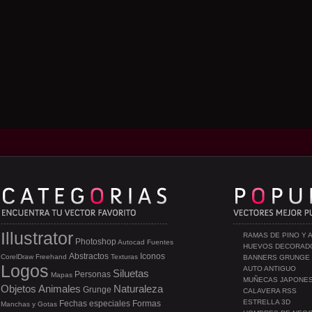
Illustrator
RAMAS DE PINO Y 
Photoshop
Autocad
Fuentes
HUEVOS DECORAD
Abstractos
Iconos
CorelDraw
Freehand
Texturas
BANNERS GRUNGE
Logos
AUTO ANTIGUO
Siluetas
Personas
Mapas
MUÑECAS JAPONE
Objetos
Animales
Naturaleza
Grunge
CALAVERA RSS
ESTRELLA 3D
Fechas especiales
Formas
Manchas y Gotas