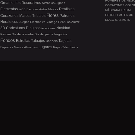
HOMBRES DE NEG
Ornamentos
Decorativos
Simbolos
Signos
CORAZONES COLO
Elementos web
Realistas
Escudos
Autos
Marcas
MÁSCARA TRIBAL
Flores
ESTRELLAS EN 3D
Corazones
Marcos
Tribales
Patrones
LOGO GAZ AUTO
Heraldicos
Juegos
Electronica
Vintage
Peliculas
Anime
3D
Caricaturas
Dibujos
Navidad
Vacaciones
Pascua
Dia de la madre
Dia del padre
Negocios
Fondos
Estrellas
Tatuajes
Tarjetas
Banners
Lugares
Deportes
Musica
Alimentos
Ropa
Calendarios